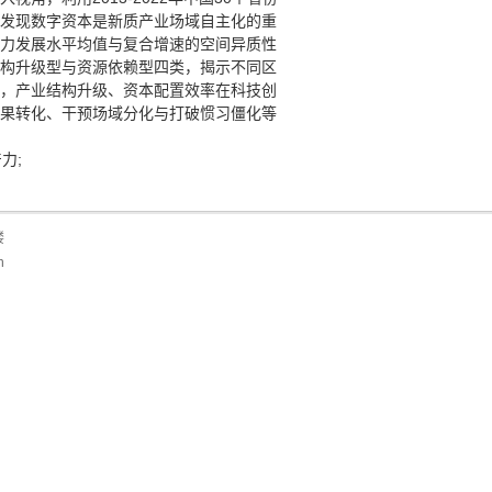
发现数字资本是新质产业场域自主化的重
力发展水平均值与复合增速的空间异质性
构升级型与资源依赖型四类，揭示不同区
，产业结构升级、资本配置效率在科技创
果转化、干预场域分化与打破惯习僵化等
力;
楼
n