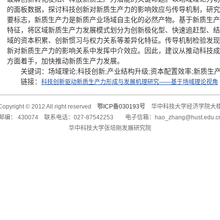
的面板数据，探讨科技创新对新质生产力的影响效应与传导机制，研究
要标志，新质生产力是新质产业场域自主化的必然产物。基于新质生产
特征，将区域新质生产力发展模式划分为创新极化型、快速追赶型、结
域的资本积累、创新惯习与权力关系等差异化特征。传导机制检验发现
新对新质生产力的影响关系中发挥中介效应。因此，建议从推动科技成
方面着手，加快推动新质生产力发展。
关键词：场域理论;科技创新;产业结构升级;资本配置效率;新质生产
链接：
科技创新驱动新质生产力形成与发展机理研究——基于场域理论视角
Copyright © 2012 All right reserved
鄂ICP备030193号
华中科技大学经济学院大
邮编： 430074 联系电话：027-87542253 电子信箱：hao_zhang@hust.edu.c
华中科技大学张培刚发展研究院